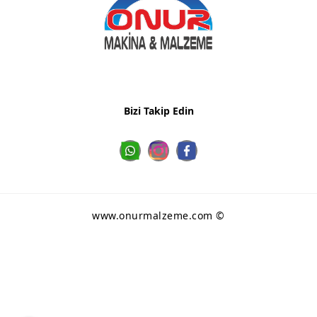
38
48
Bizi Takip Edin
0532 634
0507 147 05
36 73
04
www.onurmalzeme.com ©